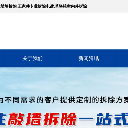
敲墙拆除,王家井专业拆除电话,草塔镇室内外拆除
关于我们
新闻资讯