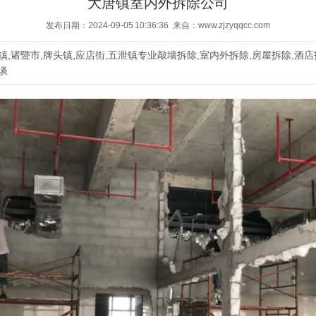
大唐镇室内外拆除公司
发布日期：2024-09-05 10:36:36 来自：www.zjzyqqcc.com
,诸暨市,牌头镇,应店街,五泄镇专业敲墙拆除,室内外拆除,房屋拆除,酒店
谈